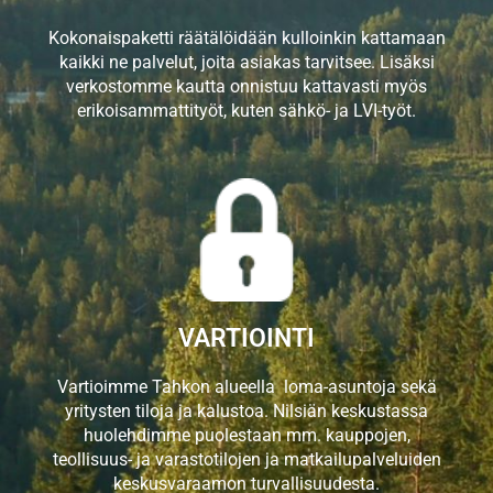
Kokonaispaketti räätälöidään kulloinkin kattamaan
kaikki ne palvelut, joita asiakas tarvitsee. Lisäksi
verkostomme kautta onnistuu kattavasti myös
erikoisammattityöt, kuten sähkö- ja LVI-työt.
VARTIOINTI
Vartioimme Tahkon alueella loma-asuntoja sekä
yritysten tiloja ja kalustoa. Nilsiän keskustassa
huolehdimme puolestaan mm. kauppojen,
teollisuus- ja varastotilojen ja matkailupalveluiden
keskusvaraamon turvallisuudesta.