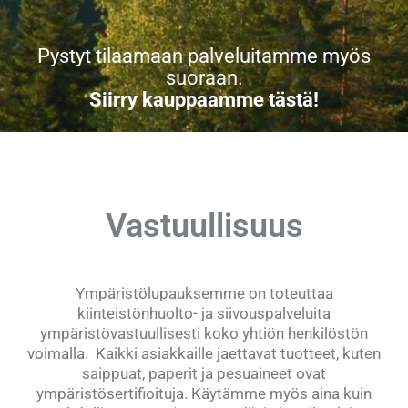
Pystyt tilaamaan palveluitamme myös
suoraan.
Siirry kauppaamme tästä!
Vastuullisuus
Ympäristölupauksemme on toteuttaa
kiinteistönhuolto- ja siivouspalveluita
ympäristövastuullisesti koko yhtiön henkilöstön
voimalla. Kaikki asiakkaille jaettavat tuotteet, kuten
saippuat, paperit ja pesuaineet ovat
ympäristösertifioituja. Käytämme myös aina kuin