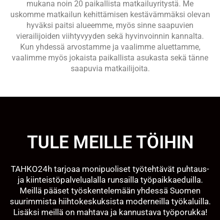
mukana noin 20 paikallista matkailuyritystä. Me
uskomme matkailun kehittämisen kestävämmäksi olevan
hyväksi paitsi alueemme, myös sinne saapuvien
vierailijoiden viihtyvyyden sekä hyvinvoinnin kannalta.
Kun yhdessä arvostamme ja vaalimme aluettamme,
vaalimme myös jokaista paikallista asukasta sekä tänne
saapuvia matkailijoita.
TULE MEILLE TÖIHIN
TAHKO24h tarjoaa monipuoliset työtehtävät puhtaus-
ja kiinteistöpalvelualalla runsailla työpaikkaeduilla.
Meillä pääset työskentelemään yhdessä Suomen
suurimmista hiihtokeskuksista moderneilla työkaluilla.
Lisäksi meillä on mahtava ja kannustava työporukka!