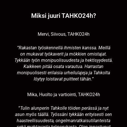
Miksi juuri TAHKO24h?
Mervi, Siivous, TAHKO24h
”Rakastan työskennellä ihmisten kanssa. Meillä
on mukavat työkaverit ja mökkien omistajat.
Tykkään työn monipuolisuudesta ja hektisyydestä.
Kaikkeen pitää osata varautua. Harrastan
monipuolisesti erilaisia urheilulajeja ja Tahkolta
löytyy loistavat puitteet tähän.”
Mika, Huolto ja vartiointi, TAHKO24h
”
Tulin alunperin Tahkolle töiden perässä ja nyt
asun myös täällä. Työssäni tykkään erityisesti sen
haasteellisuudesta, ongelmanratkaisutilanteista
sekä mahtavasta työporukasta. Olen innostunut