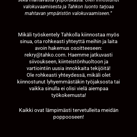
valokuvaamisesta ja Tahkon luonto tarjoaa
mahtavan ympäristön valokuvaamiseen.
”
Mikäli työskentely Tahkolla kiinnostaa myös
sinua, ota rohkeasti yhteyttä meihin ja laita
avoin hakemus osoitteeseen:
rekry@tahko.com
. Haemme jatkuvasti
siivoukseen, kiinteistönhuoltoon ja
vartiointiin uusia innokkaita tekijöitä!
Ole rohkeasti yhteydessä, mikäli olet
kiinnostunut lyhyemmästäkin työjaksosta tai
vaikka sinulla ei olisi vielä aiempaa
työkokemusta!
Kaikki ovat lämpimästi tervetulleita meidän
poppooseen!