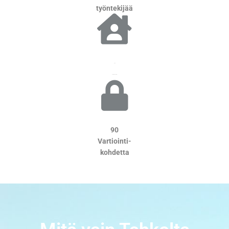
työntekijää
600
huolto
kohdetta
90
Vartiointi-
kohdetta