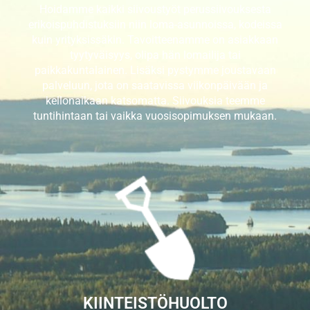
Hoidamme kaikki siivoustyöt perussiivouksesta
erikoispuhdistuksiin niin loma-asunnoissa, kodeissa
kuin yrityksissäkin. Tavoitteenamme on asiakkaan
tyytyväisyys, olipa hän lomailija tai
paikkakuntalainen. Lisäksi pystymme joustavaan
palveluun, jota on saatavissa viikonpäivään ja
kellonaikaan katsomatta. Siivouksia teemme
tuntihintaan tai vaikka vuosisopimuksen mukaan.
KIINTEISTÖHUOLTO