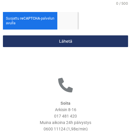
0 / 500
Lähetä
Soita
Arkisin 8-16
017 481 420
Muina aikoina 24h päivystys
0600 11124
(1,98e/min)