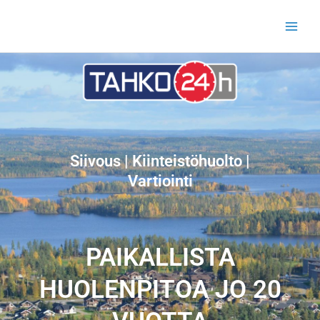
Siirry
sisältöön
Siivous | Kiinteistöhuolto |
Vartiointi
PAIKALLISTA
HUOLENPITOA JO 20