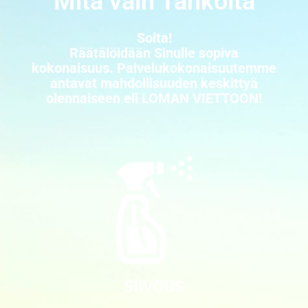
Mitä vain Tahkolta
Soita!
Räätälöidään Sinulle sopiva
kokonaisuus. Palvelukokonaisuutemme
antavat mahdollisuuden keskittyä
olennaiseen eli LOMAN VIETTOON!
SIIVOUS